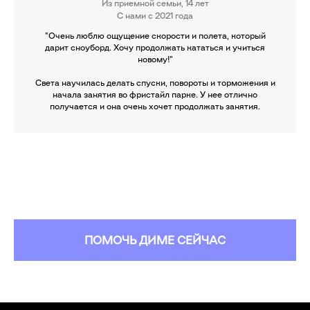
Из приемной семьи, 14 лет
С нами с 2021 года
"Очень люблю ощущение скорости и полета, который
дарит сноуборд. Хочу продолжать кататься и учиться
новому!"
Света научилась делать спуски, повороты и торможения и
начала занятия во фристайл парке. У нее отлично
получается и она очень хочет продолжать занятия.
ПОМОЧЬ ДИМЕ СЕЙЧАС