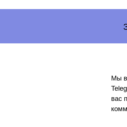
Мы в
Tele
вас 
комм