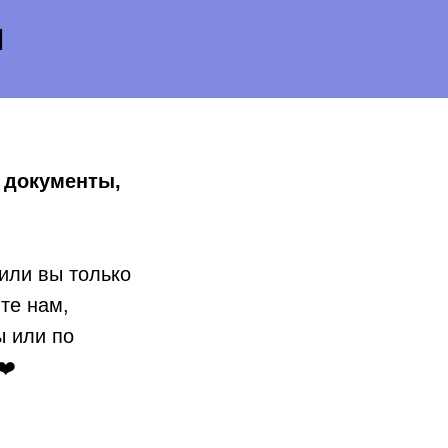
И
ь
документы,
 или вы только
те нам,
ы или по
❤️