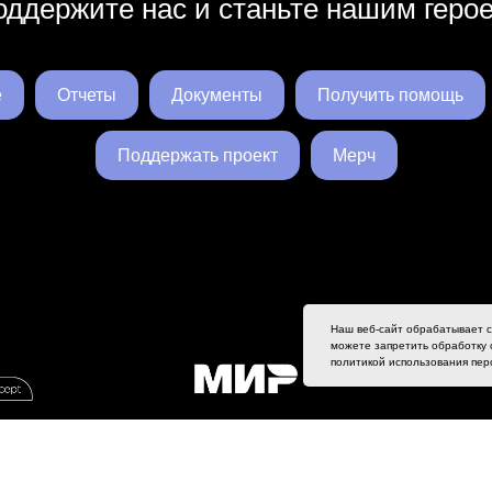
ддержите нас и станьте нашим геро
е
Отчеты
Документы
Получить помощь
Поддержать проект
Мерч
Наш веб-сайт обрабатывает c
можете запретить обработку c
политикой использования перс
Tilda
Made on