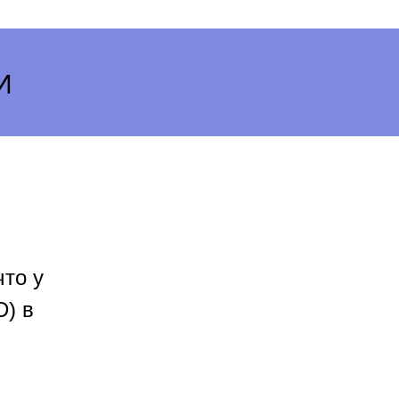
И
что у
D) в