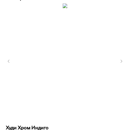
Худи Хром Индиго
Ху