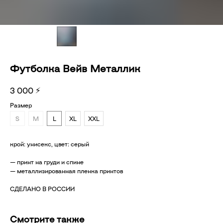
Футболка Вейв Металлик
⚡
3 000
Размер
S
M
L
XL
XXL
крой: унисекс, цвет: серый
— принт на груди и спине
— металлизированная пленка принтов
СДЕЛАНО В РОССИИ
Смотрите также