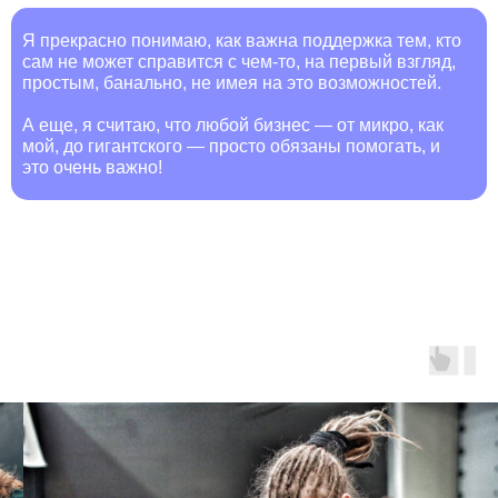
Я прекрасно понимаю, как важна поддержка тем, кто
сам не может справится с чем-то, на первый взгляд,
простым, банально, не имея на это возможностей.
А еще, я считаю, что любой бизнес — от микро, как
мой, до гигантского — просто обязаны помогать, и
это очень важно!