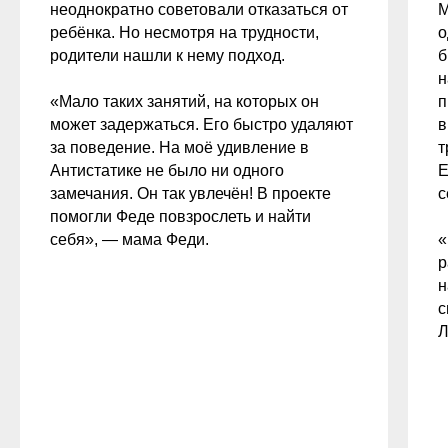
неоднократно советовали отказаться от
М
ребёнка. Но несмотря на трудности,
о
родители нашли к нему подход.
б
н
«Мало таких занятий, на которых он
п
может задержаться. Его быстро удаляют
в
за поведение. На моё удивление в
т
Антистатике не было ни одного
Е
замечания. Он так увлечён! В проекте
с
помогли Феде повзрослеть и найти
себя», — мама Феди.
«
р
н
с
Л