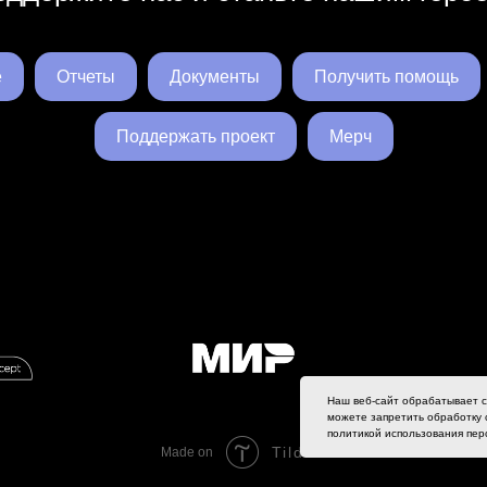
е
Отчеты
Документы
Получить помощь
Поддержать проект
Мерч
Наш веб-сайт обрабатывает c
можете запретить обработку c
политикой использования перс
Tilda
Made on