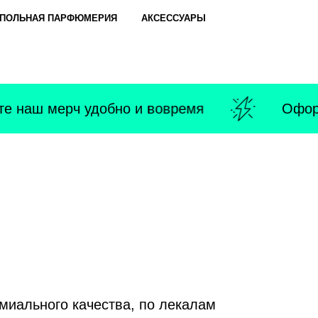
ПОЛЬНАЯ ПАРФЮМЕРИЯ
АКСЕССУАРЫ
 наш мерч удобно и вовремя
Оформи
миального качества, по лекалам